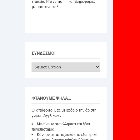
επίπεδο Pre Junior . Για πληροφορίες
μπορείτε να καλ...
Awards
ECPE AWARDS LA 2024 ECPE AWARDS
2024...
ΣΥΝΔΕΣΜΟΙ
ΦΤΆΝΟΥΜΕ ΨΗΛΆ…
Οι απόφοιτοι μας με εφόδιο την άριστη
γνώση Αγγλικών :
Μπαίνουν στα ελληνικά και ξένα
πανεπιστήμια.
Κάνουν μεταπτυχιακά στο εξωτερικό.
Καταλαμβάνουν υψηλές θέσεις σε