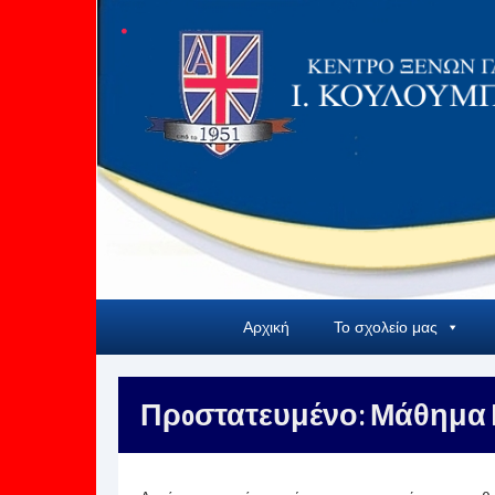
Αρχική
Το σχολείο μας
Πρoστατευμένο: Μάθημα D 