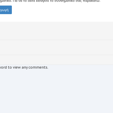
ματικό. Για να το δείτε εισάγετε το συνθηματικό σας παρακάτω:
sword to view any comments.